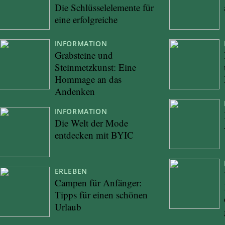
Die Schlüsselelemente für
eine erfolgreiche
INFORMATION
Grabsteine und
Steinmetzkunst: Eine
Hommage an das
Andenken
INFORMATION
Die Welt der Mode
entdecken mit BYIC
ERLEBEN
Campen für Anfänger:
Tipps für einen schönen
Urlaub