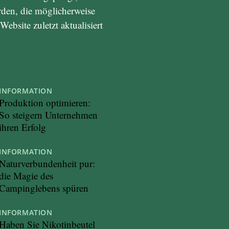
den, die möglicherweise
bsite zuletzt aktualisiert
INFORMATION
Produktion optimieren:
So steigern Unternehmen
ihren Erfolg
INFORMATION
Naturverbundenheit pur:
die Magie des
Campinglebens spüren
INFORMATION
Haben Sie Nikotinbeutel