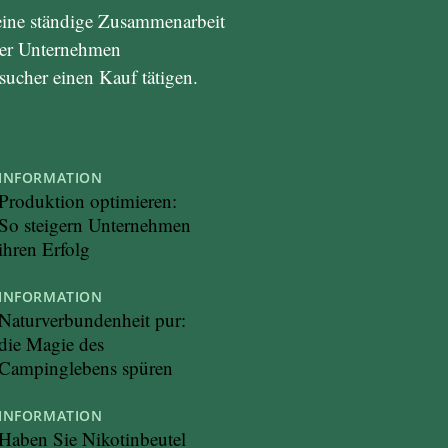
eine ständige Zusammenarbeit
 der Unternehmen
esucher einen Kauf tätigen.
INFORMATION
Produktion optimieren:
So steigern Unternehmen
ihren Erfolg
INFORMATION
Naturverbundenheit pur:
die Magie des
Campinglebens spüren
INFORMATION
Haben Sie Nikotinbeutel