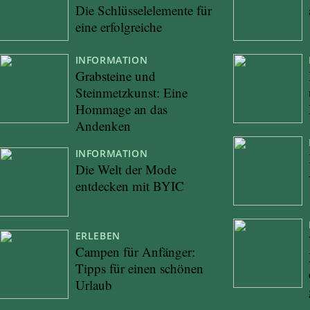
Die Schlüsselelemente für
eine erfolgreiche
INFORMATION
Grabsteine und
Steinmetzkunst: Eine
Hommage an das
Andenken
INFORMATION
Die Welt der Mode
entdecken mit BYIC
ERLEBEN
Campen für Anfänger:
Tipps für einen schönen
Urlaub