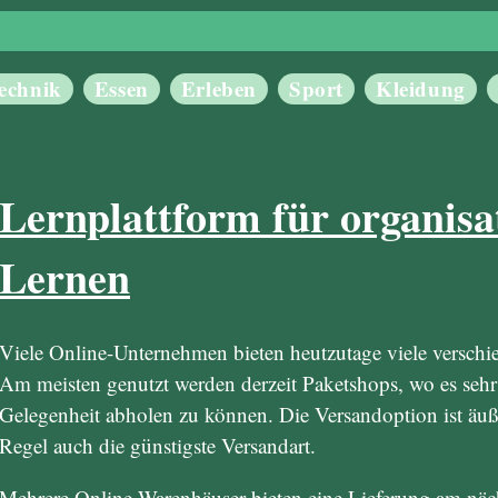
echnik
Essen
Erleben
Sport
Kleidung
Lernplattform für organisa
Lernen
Viele Online-Unternehmen bieten heutzutage viele versch
Am meisten genutzt werden derzeit Paketshops, wo es sehr f
Gelegenheit abholen zu können. Die Versandoption ist äuß
Regel auch die günstigste Versandart.
Mehrere Online-Warenhäuser bieten eine Lieferung am näch