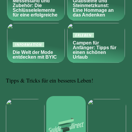
Messestand und
Grabsteine und
Zubehör: Die
Steinmetzkunst:
Schlüsselelemente
Eine Hommage an
für eine erfolgreiche
das Andenken
ERLEBEN
Campen für
INFORMATION
Anfänger: Tipps für
Die Welt der Mode
einen schönen
entdecken mit BYIC
Urlaub
Tipps & Tricks für ein besseres Leben!