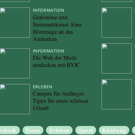
INFORMATION
Grabsteine und
Steinmetzkunst: Eine
Hommage an das
Andenken
INFORMATION
Die Welt der Mode
entdecken mit BYIC
ERLEBEN
Campen für Anfänger:
Tipps für einen schönen
Urlaub
echnik
Essen
Erleben
Sport
Kleidung