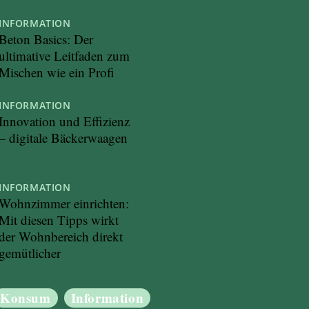
INFORMATION
Beton Basics: Der
ultimative Leitfaden zum
Mischen wie ein Profi
INFORMATION
Innovation und Effizienz
– digitale Bäckerwaagen
INFORMATION
Wohnzimmer einrichten:
Mit diesen Tipps wirkt
der Wohnbereich direkt
gemütlicher
Konsum
Information