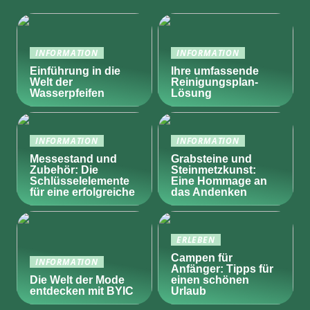
INFORMATION
INFORMATION
Einführung in die
Ihre umfassende
Welt der
Reinigungsplan-
Wasserpfeifen
Lösung
INFORMATION
INFORMATION
Messestand und
Grabsteine und
Zubehör: Die
Steinmetzkunst:
Schlüsselelemente
Eine Hommage an
für eine erfolgreiche
das Andenken
ERLEBEN
Campen für
INFORMATION
Anfänger: Tipps für
Die Welt der Mode
einen schönen
entdecken mit BYIC
Urlaub