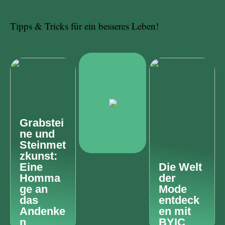
Tipps & Tricks für ein besseres Leben!
Grabstei
ne und
Steinmet
zkunst:
Eine
Die Welt
Homma
der
ge an
Mode
das
entdeck
Andenke
en mit
n
BYIC