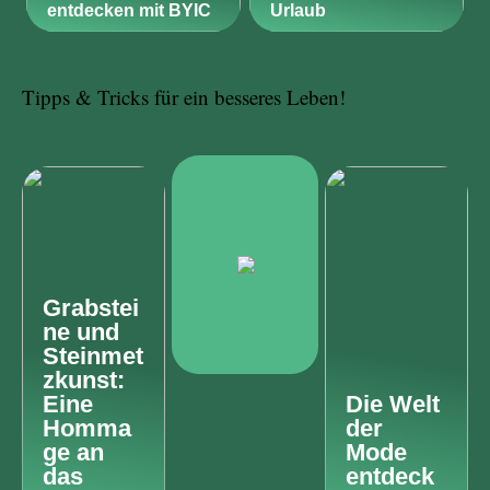
entdecken mit BYIC
Urlaub
Tipps & Tricks für ein besseres Leben!
Grabstei
ne und
Steinmet
zkunst:
Eine
Die Welt
Homma
der
ge an
Mode
das
entdeck