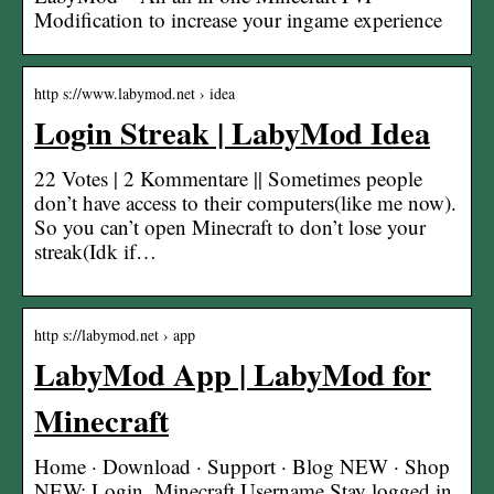
Modification to increase your ingame experience
http s://www.labymod.net › idea
Login Streak | LabyMod Idea
22 Votes | 2 Kommentare || Sometimes people
don’t have access to their computers(like me now).
So you can’t open Minecraft to don’t lose your
streak(Idk if…
http s://labymod.net › app
LabyMod App | LabyMod for
Minecraft
Home · Download · Support · Blog NEW · Shop
NEW; Login. Minecraft Username Stay logged in.