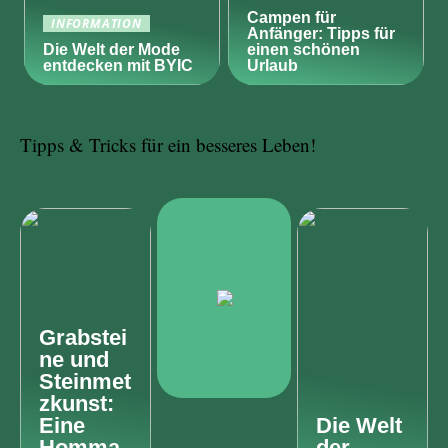
Campen für
INFORMATION
Anfänger: Tipps für
Die Welt der Mode
einen schönen
entdecken mit BYIC
Urlaub
Tipps & Tricks für ein besseres Leben!
Grabstei
ne und
Steinmet
zkunst:
Eine
Die Welt
Homma
der