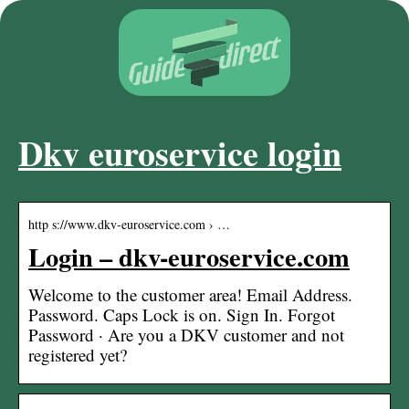
Dkv euroservice login
http s://www.dkv-euroservice.com › …
Login – dkv-euroservice.com
Welcome to the customer area! Email Address.
Password. Caps Lock is on. Sign In. Forgot
Password · Are you a DKV customer and not
registered yet?