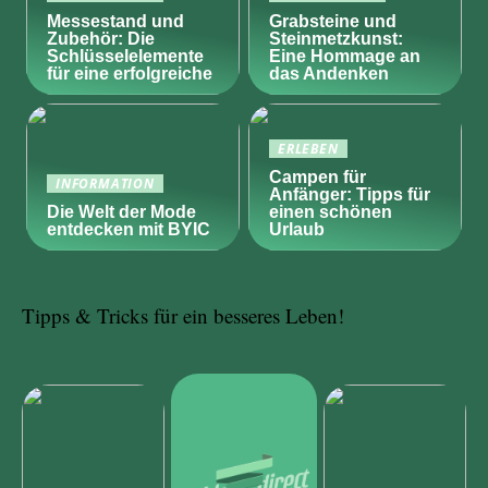
Messestand und
Grabsteine und
Zubehör: Die
Steinmetzkunst:
Schlüsselelemente
Eine Hommage an
für eine erfolgreiche
das Andenken
ERLEBEN
Campen für
INFORMATION
Anfänger: Tipps für
Die Welt der Mode
einen schönen
entdecken mit BYIC
Urlaub
Tipps & Tricks für ein besseres Leben!